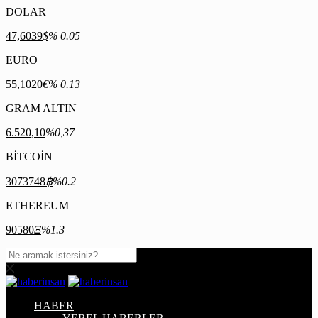
DOLAR
47,6039
$
% 0.05
EURO
55,1020
€
% 0.13
GRAM ALTIN
6.520,10
%0,37
BİTCOİN
3073748
฿
%0.2
ETHEREUM
90580
Ξ
%1.3
HABER