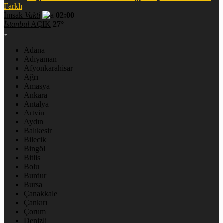
Farklı
İmsak
Vakti
02:00
İstanbul
AÇIK
27°
Adana
Adıyaman
Afyonkarahisar
Ağrı
Amasya
Ankara
Antalya
Artvin
Aydın
Balıkesir
Bilecik
Bingöl
Bitlis
Bolu
Burdur
Bursa
Çanakkale
Çankırı
Çorum
Denizli