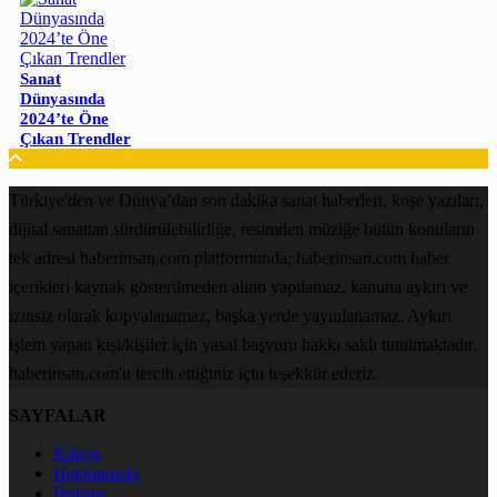
Sanat
Dünyasında
2024’te Öne
Çıkan Trendler
Türkiye'den ve Dünya’dan son dakika sanat haberleri, köşe yazıları,
dijital sanattan sürdürülebilirliğe, resimden müziğe bütün konuların
tek adresi haberinsan.com platformunda; haberinsan.com haber
içerikleri kaynak gösterilmeden alıntı yapılamaz, kanuna aykırı ve
izinsiz olarak kopyalanamaz, başka yerde yayınlanamaz. Aykırı
işlem yapan kişi/kişiler için yasal başvuru hakkı saklı tutulmaktadır.
haberinsan.com'u tercih ettiğiniz için teşekkür ederiz.
SAYFALAR
Künye
Hakkımızda
İletişim