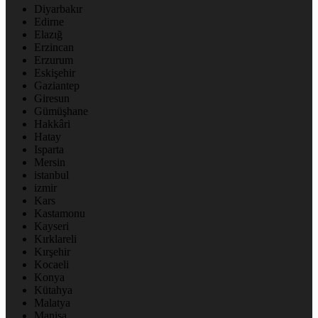
Diyarbakır
Edirne
Elazığ
Erzincan
Erzurum
Eskişehir
Gaziantep
Giresun
Gümüşhane
Hakkâri
Hatay
Isparta
Mersin
istanbul
izmir
Kars
Kastamonu
Kayseri
Kırklareli
Kırşehir
Kocaeli
Konya
Kütahya
Malatya
Manisa