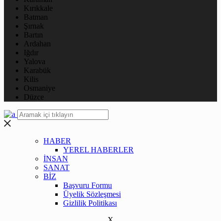
Kırıkkale
Batman
Şırnak
Bartın
Ardahan
Iğdır
Yalova
Karabük
Kilis
Osmaniye
Düzce
HABER
YEREL HABERLER
İNSAN
SANAT
BİZ
Başvuru Formu
Üyelik Sözleşmesi
Gizlilik Politikası
X