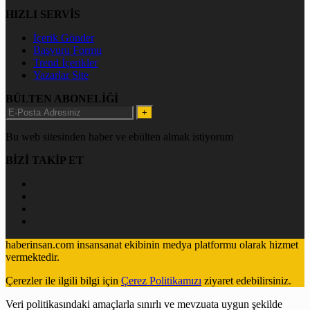
HIZLI SERVİS
İçerik Gönder
Başvuru Formu
Trend İçerikler
Yazarlar Site
BÜLTEN ABONELİĞİ
+
Bu web sitesinden haber ve ebülten almak istiyorum
BİZİ TAKİP ET
haberinsan.com insansanat ekibinin medya platformu olarak hizmet
vermektedir.
Çerezler ile ilgili bilgi için
Çerez Politikamızı
ziyaret edebilirsiniz.
Veri politikasındaki amaçlarla sınırlı ve mevzuata uygun şekilde