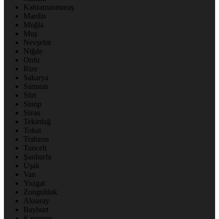
Kahramanmaraş
Mardin
Muğla
Muş
Nevşehir
Niğde
Ordu
Rize
Sakarya
Samsun
Siirt
Sinop
Sivas
Tekirdağ
Tokat
Trabzon
Tunceli
Şanlıurfa
Uşak
Van
Yozgat
Zonguldak
Aksaray
Bayburt
Karaman