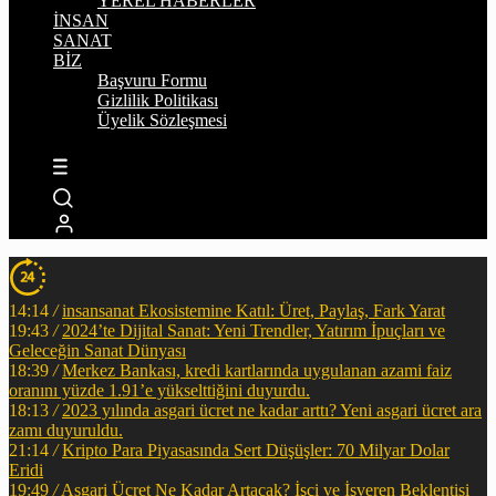
YEREL HABERLER
İNSAN
SANAT
BİZ
Başvuru Formu
Gizlilik Politikası
Üyelik Sözleşmesi
14:14
/
insansanat Ekosistemine Katıl: Üret, Paylaş, Fark Yarat
19:43
/
2024’te Dijital Sanat: Yeni Trendler, Yatırım İpuçları ve
Geleceğin Sanat Dünyası
18:39
/
Merkez Bankası, kredi kartlarında uygulanan azami faiz
oranını yüzde 1.91’e yükselttiğini duyurdu.
18:13
/
2023 yılında asgari ücret ne kadar arttı? Yeni asgari ücret ara
zamı duyuruldu.
21:14
/
Kripto Para Piyasasında Sert Düşüşler: 70 Milyar Dolar
Eridi
19:49
/
Asgari Ücret Ne Kadar Artacak? İşçi ve İşveren Beklentisi