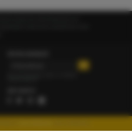
e bütün konuların tek adresi haberinsan.com
 kopyalanamaz, başka yerde yayınlanamaz. Aykırı
z.
BÜLTEN ABONELİĞİ
+
Bu web sitesinden haber ve ebülten
almak istiyorum
BİZİ TAKİP ET
i bilgi için
Çerez Politikamızı
ziyaret edebilirsiniz.