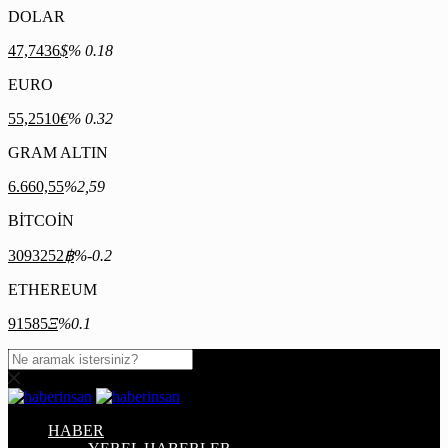
DOLAR
47,7436
$
% 0.18
EURO
55,2510
€
% 0.32
GRAM ALTIN
6.660,55
%2,59
BİTCOİN
3093252
฿
%-0.2
ETHEREUM
91585
Ξ
%0.1
HABER