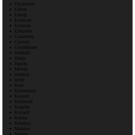
Diyarbakır
Edirne
Elazığ
Erzincan
Erzurum
Eskişehir
Gaziantep
Giresun
Gümüşhane
Hakkâri
Hatay
Isparta
Mersin
istanbul
izmir
Kars
Kastamonu
Kayseri
Kırklareli
Kırşehir
Kocaeli
Konya
Kütahya
Malatya
Manisa