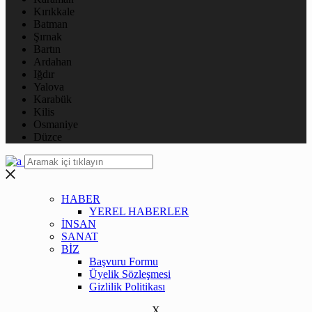
Kırıkkale
Batman
Şırnak
Bartın
Ardahan
Iğdır
Yalova
Karabük
Kilis
Osmaniye
Düzce
HABER
YEREL HABERLER
İNSAN
SANAT
BİZ
Başvuru Formu
Üyelik Sözleşmesi
Gizlilik Politikası
X