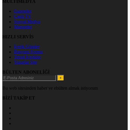
MULTİMEDYA
Gazeteler
Canlı TV
Sosyal Medya
Manşetler
HIZLI SERVİS
İçerik Gönder
Başvuru Formu
Trend İçerikler
Yazarlar Site
BÜLTEN ABONELİĞİ
+
Bu web sitesinden haber ve ebülten almak istiyorum
BİZİ TAKİP ET