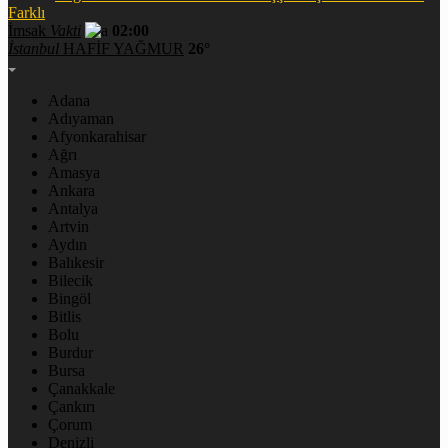
Farklı
İmsak
Vakti
02:00
İstanbul
HAFİF YAĞMUR
26°
Adana
Adıyaman
Afyonkarahisar
Ağrı
Amasya
Ankara
Antalya
Artvin
Aydın
Balıkesir
Bilecik
Bingöl
Bitlis
Bolu
Burdur
Bursa
Çanakkale
Çankırı
Çorum
Denizli