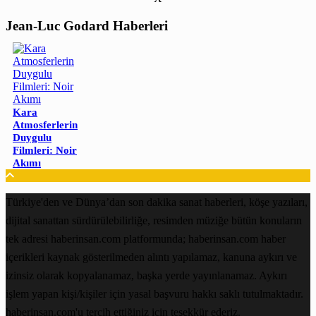
Jean-Luc Godard Haberleri
Kara
Atmosferlerin
Duygulu
Filmleri: Noir
Akımı
Türkiye'den ve Dünya’dan son dakika sanat haberleri, köşe yazıları,
dijital sanattan sürdürülebilirliğe, resimden müziğe bütün konuların
tek adresi haberinsan.com platformunda; haberinsan.com haber
içerikleri kaynak gösterilmeden alıntı yapılamaz, kanuna aykırı ve
izinsiz olarak kopyalanamaz, başka yerde yayınlanamaz. Aykırı
işlem yapan kişi/kişiler için yasal başvuru hakkı saklı tutulmaktadır.
haberinsan.com'u tercih ettiğiniz için teşekkür ederiz.