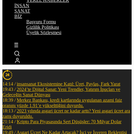
YEREL HABERLER
İNSAN
SANAT
BİZ
Başvuru Formu
Gizlilik Politikası
Üyelik Sözleşmesi
14:14
/
insansanat Ekosistemine Katıl: Üret, Paylaş, Fark Yarat
19:43
/
2024’te Dijital Sanat: Yeni Trendler, Yatırım İpuçları ve
Geleceğin Sanat Dünyası
18:39
/
Merkez Bankası, kredi kartlarında uygulanan azami faiz
oranını yüzde 1.91’e yükselttiğini duyurdu.
18:13
/
2023 yılında asgari ücret ne kadar arttı? Yeni asgari ücret ara
zamı duyuruldu.
21:14
/
Kripto Para Piyasasında Sert Düşüşler: 70 Milyar Dolar
Eridi
19:49
/
Asgari Ücret Ne Kadar Artacak? İşçi ve İşveren Beklentisi