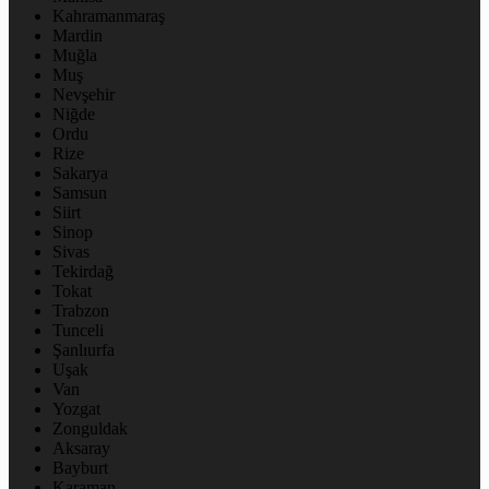
Kahramanmaraş
Mardin
Muğla
Muş
Nevşehir
Niğde
Ordu
Rize
Sakarya
Samsun
Siirt
Sinop
Sivas
Tekirdağ
Tokat
Trabzon
Tunceli
Şanlıurfa
Uşak
Van
Yozgat
Zonguldak
Aksaray
Bayburt
Karaman